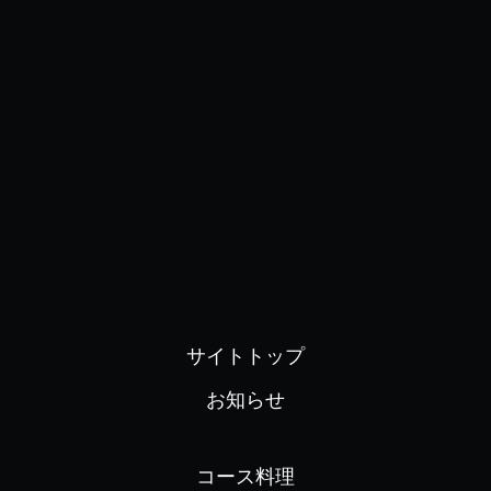
サイトトップ
お知らせ
コース料理