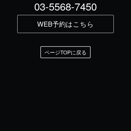
03-5568-7450
WEB予約はこちら
ページTOPに戻る